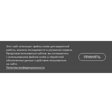
Этот сайт использует файлы cookie для корректной
работы, анализа посещаемости и улучшения сервиса.
Продолжая пользоваться сайтом, вы соглашаетесь
ПРИНЯТЬ
с использованием файлов cookie и обработкой
обезличенных данных о действиях пользователя
на сайте.
Политика конфиденциальности