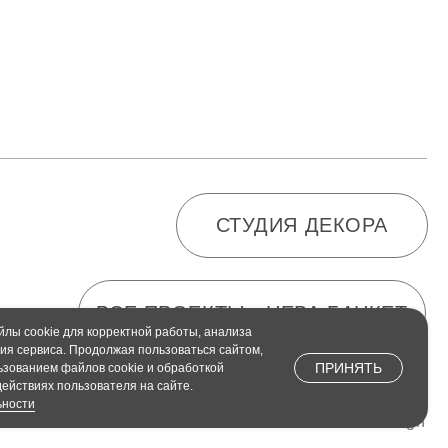
СТУДИЯ ДЕКОРА
ВСЕ ПРОЕКТЫ - НЕВА БАНКЕТ
2023. Lerika Shemk Design
йлы cookie для корректной работы, анализа
ия сервиса. Продолжая пользоваться сайтом,
ПРИНЯТЬ
ьзованием файлов cookie и обработкой
ействиях пользователя на сайте.
ьности