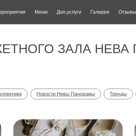
ероприятия
Меню
Доп.услуги
Галерея
Отзыв
КЕТНОГО ЗАЛА НЕВА
оллективе
Новости Невы Панорамы
Тренды