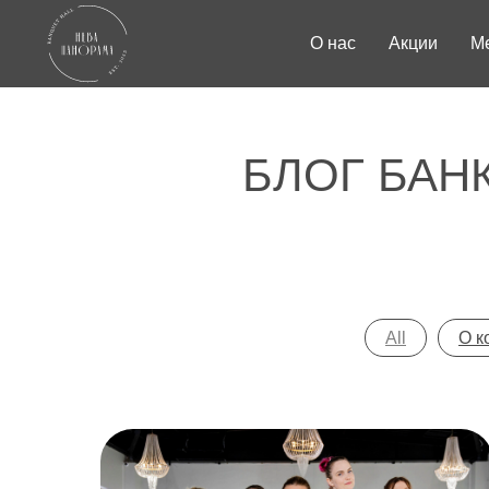
О нас
Акции
М
БЛОГ БАН
All
О к