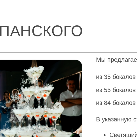
из 84 бокалов
В указанную стоимость в
Светящийся стол
Бокалы
Эффект дыма (сухой
Работа бармена
Шампанское предоставляе