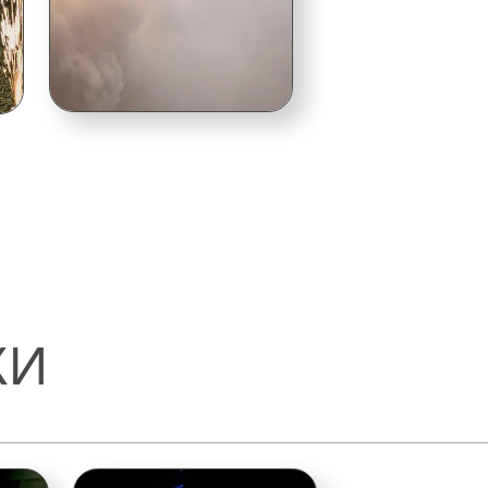
Первый танец
Дым-машина для купола,