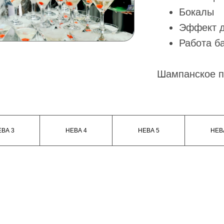
овать
Можем согласовать как и станда
и цветной веерный, например дл
выездной регистрации.
88 залпов - 0,8 дюйма 6
1 шт
ВА 3
НЕВА 4
НЕВА 5
НЕВ